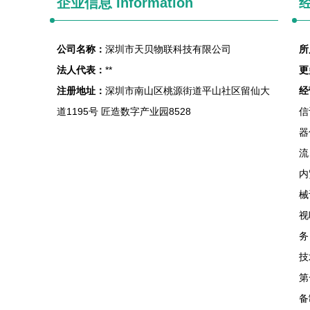
企业信息
Information
经
公司名称：
深圳市天贝物联科技有限公司
所
法人代表：
**
更
注册地址：
深圳市南山区桃源街道平山社区留仙大
经
道1195号 匠造数字产业园8528
信
器
流
内
械
视
务
技
第
备