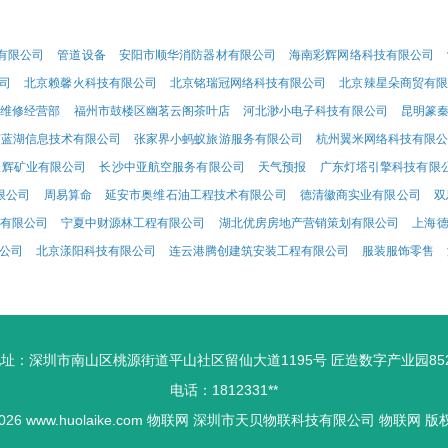
有限公司
管道设备
安阳市顺华消防器材有限公司
海南彩辉网络科技有限公司
司
北京赖馨火科技有限公司
北京铭瑞冠网络科技有限公司
北京辣星朵商贸有限
器维修经营部
福州市鼓楼区幽茗云阁茶叶店
河北渺小电子科技有限公司
昆明篆
京蓝湖信息技术有限公司
张家界小蚂蚁旅游服务有限公司
杭州翼米网络科技有限
鑫辉矿业有限公司
长沙中亚航空服务有限公司
天气预报
广东灯塔引擎科技有限
限公司
周易算命
延安市奥维石油工程技术有限公司
德清徽商实业有限公司
双
有限公司
宁夏中财源林工程有限公司
湖北优房房地产营销策划有限公司
上海
公司
北京漾阳科技有限公司
连云港腾创建筑安装工程有限公司
服装服饰零售
址：深圳市南山区桃源街道平山社区留仙大道1195号 匠造数字产业园85
电话：1812331**
2026
www.huolaike.com
物联网
深圳市天贝物联科技有限公司
物联网
版