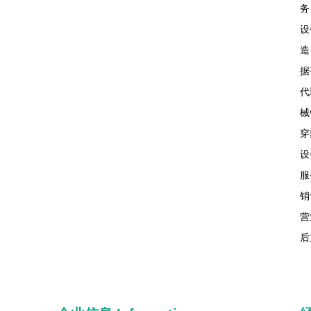
务
设
造
据
代
械
穿
设
服
销
营
后