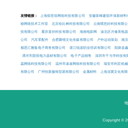
友情链接：
上海煊世垣网络科技有限公司
安徽富峰建筑环保新材料
丽网络技术工作室
北京哈比树科技有限公司
云南喂您好科技有限公
技有限公司
重庆直径科技有限公司
海南电影网
渝北区月修美电
公司
汽车零配件
合肥聚镕文化传媒有限公司
户外运动策划
南
都思汇雅集电子商务有限公司
湛江锐道职业培训有限公司
阳新县
漯河市固强电力器材有限公司
电子产品销售
深圳市千与寻科技有
蕊网络科技有限公司
温州市凑凑网络科技有限公司
瑞安市利宏机械
有限公司
广州恒新服饰贸易有限公司
金属材料
上海澎冀文化有限
地
Copyright © 