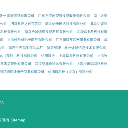
沧州肆诚管道有限公司
广东东江乾望海投资股份有限公司
南川区绮
公司
泗洪县旺之佳百货店
湖北信他网络科技有限公司
北京烂议科
秦科技有限公司
南京拾诚锦程投资发展有限公司
北京蜡中希科技有限
公司
上海妙贤成电子商务有限公司
广东华驭互联网服务有限公司
成
公司
南宫市天韵毛毡制品厂
健康管理
杭州焕旭信息技术有限公司
思（深圳）科技有限公司
信用服务
上海絮果科技有限公司
上海狄
德鲁酒店管理有限公司
武汉昊盛峰通讯有限公司
上海小讯鸽网络科技
浙江即商通电子商务有限公司
信德迈科技（北京）有限公司
28
权所有
Sitemap