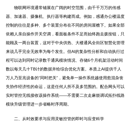
物联网环境通常铺展在广阔的时空范围，由千千万万的传感
器、加速器、摄像机、执行器等构建而成。例如，感通办公楼温度
控制的往往是多种、多个装置分布在不同的房间屋檐下。如果全部
依赖人亲自操作开关空调，看面板条件不足而始终跑去拨按钮，只
能顾及一两台装置，这对于中央供热、大楼通风全街区智慧化管理
来说几乎完全无效率为每个发生。但AI的复杂性分析和自动执行过
程可以达到同时记录数千通风模块情况、存储6个月机架活动时间
数以每天几十TB计的数据并给综合优化方案。本质上AI提供千人
万人乃至兆设备的“同时把关”，避免单一操作系统越使用愈混杂丧
失协作经济性的命运，这是任何人所不及多范围的。配合网头可以
实时管控无线接收该操作系统——不需要二次走麻烦调试拓扑线路
模块升级管理进一步省略时序周期。
二、从时效要求与应用灵敏控管的即时与应变科学