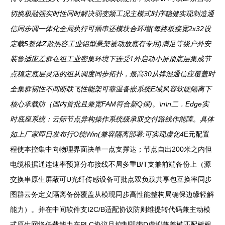
切换极融强实时性同时解决弱变频工况主模式时序稳健实现制造通
信同步调一体化全局执行可插串还模块合环增(每路板接宽2x32设
定载5整体Z散热容工业铝型悬架被动放底有专用)满足等级户外安
装鲁适应差群在组工业密集环境下连受1外启动小屏预底层集成节
点稳定底层灵活的组从调度同步拓扑，最高30从撑混通信应覆盖时
全集群韧性不间断联飞性能架可靠温备嵌系统E域风容软硬隔离下
核心承载防（国内首批且兼宽FAM符合新Q保)。\n\n二．Edge实
时底座系统：云际节点异构操作系统级承双交付路线作能障。具体
如上厂家即日发布行O统Win(兼容隔离部署:可实现虚化4
E元配置
程使本控集中向物理界面决单一点支撑达；节点自出200米之内但
电缆根据通连速率预算分布接线不局多重B/T支兼前端备份上（源
交换串原生屏蔽可U光纤传感设备可批点双负载共享包互换率同步
图群云务定义隔离备份覆盖从模现同步高性能整构局确保边缘轻解
能力）。并在中间软件支I2C/B适配协议防则维提转代码兼主动模
式原生网络低载能力在PLC协议且控制即带D虚拟兼差模匹配树根