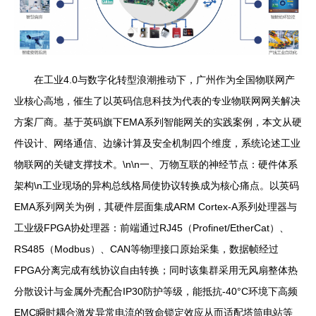
在工业4.0与数字化转型浪潮推动下，广州作为全国物联网产
业核心高地，催生了以英码信息科技为代表的专业物联网网关解决
方案厂商。基于英码旗下EMA系列智能网关的实践案例，本文从硬
件设计、网络通信、边缘计算及安全机制四个维度，系统论述工业
物联网的关键支撑技术。\n\n一、万物互联的神经节点：硬件体系
架构\n工业现场的异构总线格局使协议转换成为核心痛点。以英码
EMA系列网关为例，其硬件层面集成ARM Cortex-A系列处理器与
工业级FPGA协处理器：前端通过RJ45（Profinet/EtherCat）、
RS485（Modbus）、CAN等物理接口原始采集，数据帧经过
FPGA分离完成有线协议自由转换；同时该集群采用无风扇整体热
分散设计与金属外壳配合IP30防护等级，能抵抗-40°C环境下高频
EMC瞬时耦合激发异常电流的致命锁定效应从而适配塔筒电站等