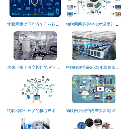
物联网驱动下的汽车产业转型 软件定义未来出行
物联网网关关键技术深度剖析 边缘计算赋能智能制造
未来已来！深度长虹“AI+”全生态竞速重塑产业格局
中国联塑荣获2021年卓越家居品牌企业 技术创新驱动软件赋能
物联网软件开发的核心技术栈解析
物联网浪潮中的成功者 哪些领域将引领未来？