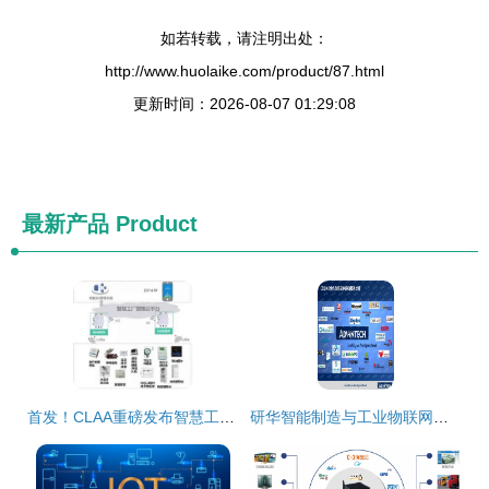
如若转载，请注明出处：
http://www.huolaike.com/product/87.html
更新时间：2026-08-07 01:29:08
最新产品
Product
首发！CLAA重磅发布智慧工厂物联网解决方案 驱动制造业数字化转型新高地
研华智能制造与工业物联网产品软件开发应用解析