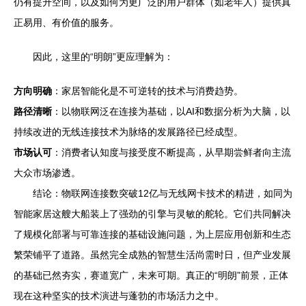
仍有提升空间，以及如何为更广泛的用户群体（如老年人）提供真
正易用、有价值的服务。
因此，这里的“明朗”更应理解为：
方向明确
：家居智能化是不可逆转的技术与消费趋势。
路径清晰
：以物联网泛在连接为基础，以AI和数据分析为大脑，以
持续改进的无线连接技术为脉络的发展路径已经成型。
市场认可
：消费者认知度与接受度不断提高，从早期尝鲜者向主流
大众市场渗透。
结论：物联网连接数突破12亿与无线网卡技术的精进，如同为
智能家居这艘大船装上了强劲的引擎与灵敏的舵轮。它们共同解决
了规模化部署与可靠连接的基础设施问题，为上层应用创新和生态
繁荣铺平了道路。虽然完全成熟的智慧生活尚需时日，但产业发展
的基础已然夯实，赛道宽广，未来可期。真正的“明朗”前景，正体
现在这种坚实的技术演进与蓬勃的市场活力之中。