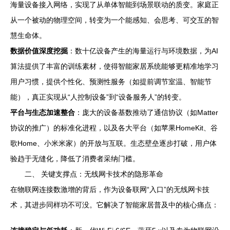
海量设备接入网络，实现了从单体智能到场景联动的质变。家庭正
从一个被动的物理空间，转变为一个能感知、会思考、可交互的智
慧生命体。
数据价值深度挖掘
：数十亿设备产生的海量运行与环境数据，为AI
算法提供了丰富的训练素材，使得智能家居系统能够更精准地学习
用户习惯，提供个性化、预测性服务（如提前调节室温、智能节
能），真正实现从“人控制设备”到“设备服务人”的转变。
平台与生态加速整合
：庞大的设备基数推动了通信协议（如Matter
协议的推广）的标准化进程，以及各大平台（如苹果HomeKit、谷
歌Home、小米米家）的开放与互联。生态壁垒逐步打破，用户体
验趋于无缝化，降低了消费者采纳门槛。
二、 关键支撑点：无线网卡技术的隐形革命
在物联网连接数激增的背后，作为设备联网“入口”的无线网卡技
术，其进步同样功不可没。它解决了智能家居普及中的核心痛点：